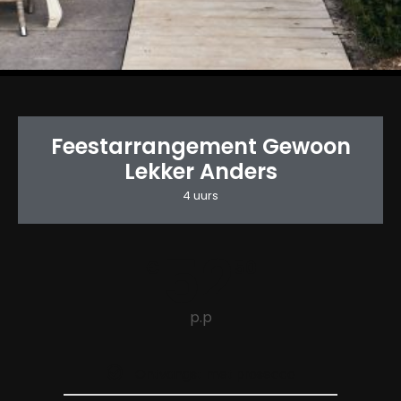
Feestarrangement Gewoon
Lekker Anders
4 uurs
52
€
50
p.p
Ontvangst met prosecco