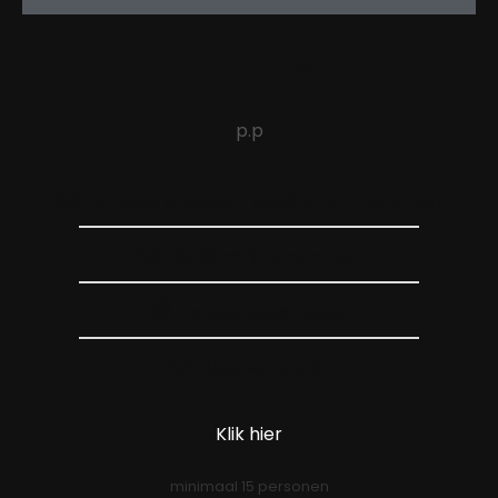
45
€
00
p.p
Onbeperkt tapbier, huiswijnen en frisdranken
3x Warm Bittergarnituur
1x Luxe koude hapjes
Nootjes op tafel
Klik hier
minimaal 15 personen