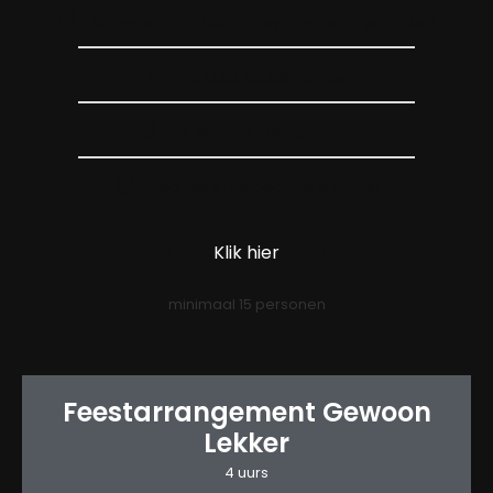
Onbeperkt tapbier, huiswijnen en frisdranken
2x Luxe koude hapjes
2x Warm Bittergarnituur
Nootjes en tacochips op tafel
Klik hier
minimaal 15 personen
Feestarrangement Gewoon
Lekker
4 uurs