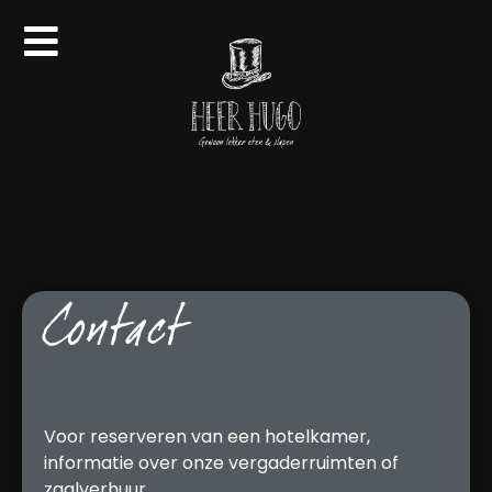
Contact
Voor reserveren van een hotelkamer,
informatie over onze vergaderruimten of
zaalverhuur.