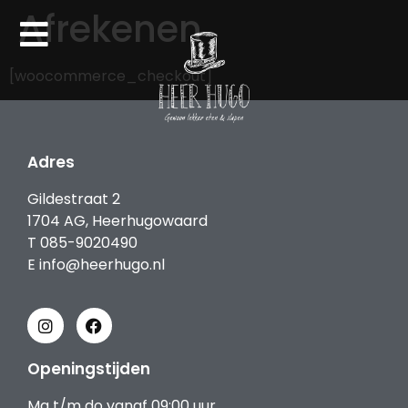
Afrekenen
[woocommerce_checkout]
Adres
Gildestraat 2
1704 AG, Heerhugowaard
T
085-9020490
E
info@heerhugo.nl
Openingstijden
Ma t/m do vanaf 09:00 uur